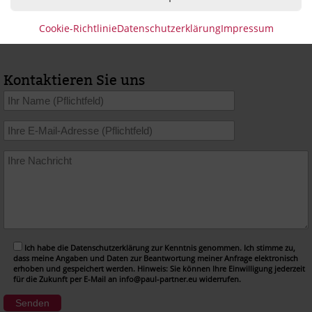
Cookie-Richtlinie
Datenschutzerklärung
Impressum
Kontaktieren Sie uns
Ich habe die Datenschutzerklärung zur Kenntnis genommen. Ich stimme zu,
dass meine Angaben und Daten zur Beantwortung meiner Anfrage elektronisch
erhoben und gespeichert werden. Hinweis: Sie können Ihre Einwilligung jederzeit
für die Zukunft per E-Mail an info@paul-partner.eu widerrufen.